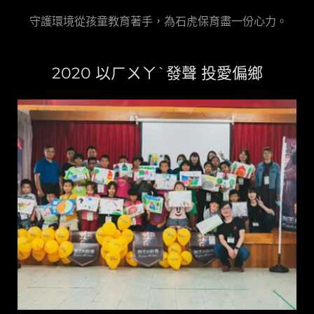
守護環境從孩童教育著手，為石虎保育盡一份心力。
2020 以ㄏㄨㄚˋ發聲 投愛偏鄉